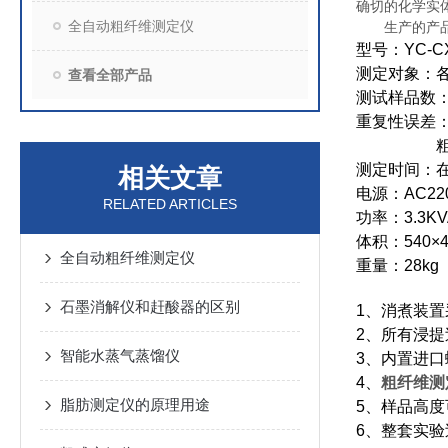
确切的化学实
全自动粗纤维测定仪
生产的产品适用
型号：
YC-C
测定对象：
查看全部产品
测试样品数
重复性误差
测定时间：
相关文章
电源：
AC22
RELATED ARTICLES
功率：
3.3K
体积：
540×
全自动粗纤维测定仪
重量：
28kg
石墨消解仪和赶酸器的区别
1
、消煮装置
2
、所有浸提
智能水蒸气蒸馏仪
3
、内置进口
4
、
粗纤维测
脂肪测定仪的原理用途
5
、样品高度
6
、整套实验