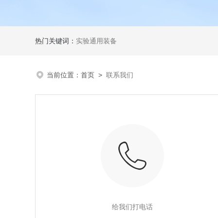
热门关键词：
实验通用装备
当前位置：
首页
>
联系我们
给我们打电话