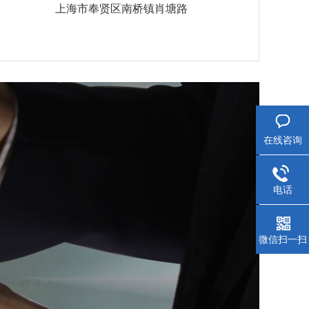
上海市奉贤区南桥镇肖塘路
在线咨询
电话
微信扫一扫