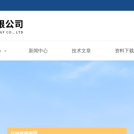
心
新闻中心
技术文章
资料下载