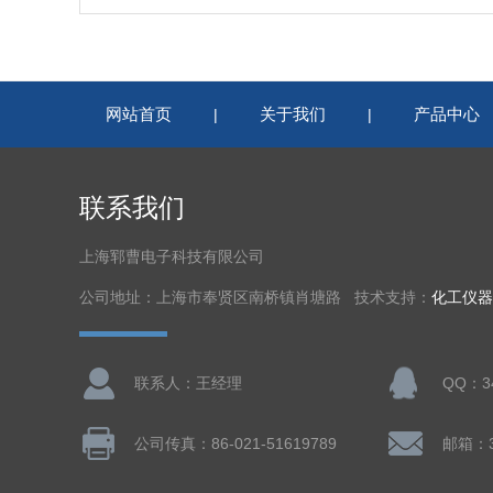
网站首页
关于我们
产品中心
|
|
联系我们
上海郓曹电子科技有限公司
公司地址：上海市奉贤区南桥镇肖塘路 技术支持：
化工仪器
联系人：王经理
QQ：34
公司传真：86-021-51619789
邮箱：3