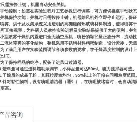
时只需按停止键，机器自动安全关机。
手动控制：如需在实验过程对工艺参数进行调整，可方便切换至手动状态
关机保护功能：关机时只需按停止键，机器除风机外立即停止运行，保证
喷雾、烘干及收集系统采用透明的高硼硅耐热玻璃材料制造，使得喷雾干
程可直接观察，为科研人员掌控实验进程及实验结果提供了大的便利，并
小型喷雾干燥机内置进口全无油空压机，喷粉的颗径呈正态分布，流动性非
7.二流体喷雾的雾化结构，整机采用不锈钢材料精密制造，设计紧凑，无
为了满足用户在实验范围调节各项参数的要求，在干燥温度控制的设计上采
±1℃。
为了保持样品的纯净，配备了进风口过滤器。
.进料量可通过进料蠕动泵调节，小样品量可达50ml。磁力搅拌器可选。
.干燥后的成品干粉，其颗粒度较均匀，95%以上的干粉在同颗粒度范围
.针对黏性物料，设有喷咀清洁器（通针），在喷咀被堵塞时，会自动清除
率更高。
产品咨询