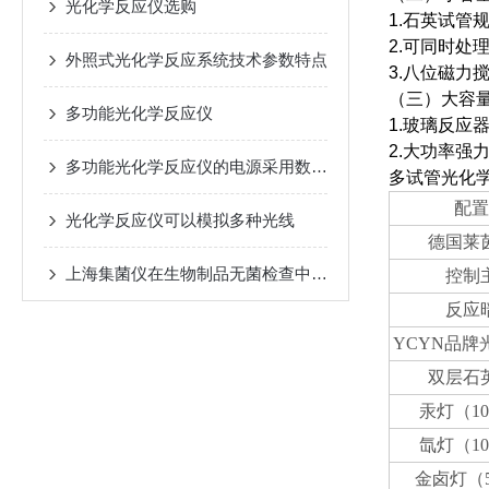
光化学反应仪选购
1.
石英试管
2.
可同时处
外照式光化学反应系统技术参数特点
3.
八位磁力
（三）大容
多功能光化学反应仪
1.
玻璃反应
2.
大功率强
多功能光化学反应仪的电源采用数字模拟控制
多试管光化
配置
光化学反应仪可以模拟多种光线
德国莱
上海集菌仪在生物制品无菌检查中的重要地位
控制
反应
YCYN
品牌
双层石
汞灯（10
氙灯（10
金卤灯（5