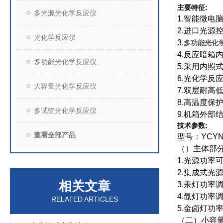
:
主要特征
多光源光化学反应仪
1.
智能微电
2.
进口光源
光化学反应仪
3.
多功能光化
4.
反应暗箱
多功能光化学反应仪
5.
采用内照
6.
光化学反
大容量光化学反应仪
7.
双层耐高
8.
高温度保
多试管光化学反应仪
9.
机箱外部
:
技术参数
查看全部产品
型号：
YCYN
（）主体部
1.
光源功率
2.
集成式光
相关文章
3.
汞灯功率
4.
氙灯功率
RELATED ARTICLES
5.
金卤灯功
（二）小容