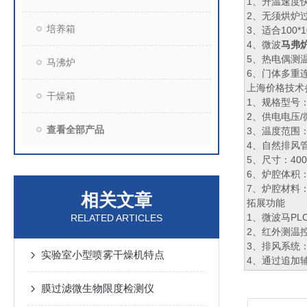
1、升温速度快
2、无须烘炉
培养箱
3、适合100*
4、微波
马弗
5、热电偶测温
马沸炉
6、门体多重
上海价格技术
干燥箱
1、规格型号：
2、供电电压/
查看全部产品
3、温度范围：
4、自然排风
5、尺寸：400×
6、炉腔体积：1.
7、炉腔材料
相关文章
拓展功能
1、微波马P
RELATED ARTICLES
2、红外测温
3、排风系
实验室小型喷雾干燥机特点
4、通过追加
膜过滤微生物限度检测仪