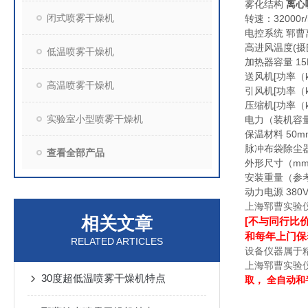
雾化结构
离心
闭式喷雾干燥机
转速：32000r
电控系统 郓曹
高进风温度(摄氏
低温喷雾干燥机
加热器容量 15K
送风机[功率（kw）,
高温喷雾干燥机
引风机[功率（kw）,
压缩机[功率（kw）,
实验室小型喷雾干燥机
电力（装机容量） 
保温材料 50
脉冲布袋除尘器
查看全部产品
外形尺寸（mm）(L
安装重量（参考） 
动力电源 38
上海郓曹实验
相关文章
[
不与同行比
和每年上门保
RELATED ARTICLES
设备仪器属于
上海郓曹实验
30度超低温喷雾干燥机特点
取，
全自动和