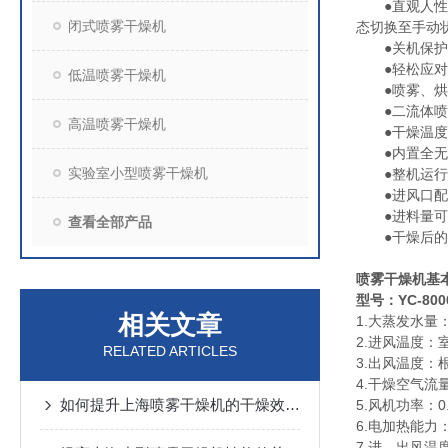
●直观人性化
闭式喷雾干燥机
态切换至手动
●关机保护功
●轻松应对黏
低温喷雾干燥机
●喷雾、烘干
●二流体喷雾
高温喷雾干燥机
●干燥温度控
●内置全无油
实验室小型喷雾干燥机
●整机运行噪
●进风口配置
●进料量可通
查看全部产品
●干燥后的成
喷雾干燥机
基
型号：YC-800
相关文章
1.大蒸发水量：2
2.进风温度：室
RELATED ARTICLES
3.出风温度：
4.干燥空气流量：
如何提升上海喷雾干燥机的干燥效率与产品质量
5.风机功率：0
6.电加热能力：
7.进、出风温度