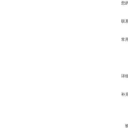
您
联
常
详
补