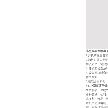
小型实验室喷雾
1.开机前检查各
2.加料时要先
用说明书、简要
3. 开机前检查
4. 设备开机
件的损坏。
5.在混合物料时
YC
小型喷雾干燥
生物制品、生物
多种领域：饮料
洗涤剂、食品、
本机由防爆电机
部，系列过程使