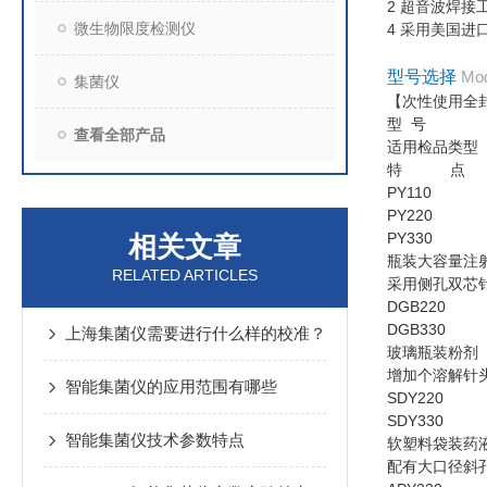
2 超音波焊
微生物限度检测仪
4 采用美国
型号选择
Mod
集菌仪
【次性使用全
型 号
查看全部产品
适用检品类型
特 点
PY110
PY220
PY330
相关文章
瓶装大容量注
RELATED ARTICLES
采用侧孔双芯
DGB220
DGB330
上海集菌仪需要进行什么样的校准？
玻璃瓶装粉剂
增加个溶解针
智能集菌仪的应用范围有哪些
SDY220
SDY330
智能集菌仪技术参数特点
软塑料袋装药
配有大口径斜