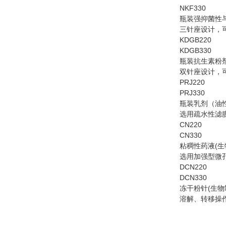
NKF330
瓶装强抑菌性
三针座设计，
KDGB220
KDGB330
瓶装抗生素粉
双针座设计，
PRJ220
PRJ330
瓶装乳剂（油
选用疏水性滤
CN220
CN330
粘稠性药液(生
选用加强型微
DCN220
DCN330
冻干粉针(生物
溶解、转移操