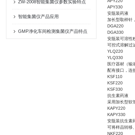
APY220
ZW-2008智能集菌仪参数实验特点
APY330
安瓿装药液
智能集菌仪产品应用
加长型取样针
DGA220
GMP净化车间检测集菌仪产品特点
DGA330
安瓿装可溶性
可控式溶解过
YLQ220
YLQ330
医疗器材（输
配有接口，连
KSF110
KSF220
KSF330
抗生素药液
采用加长型软管
KAPY220
KAPY330
安瓿装抗生素
可将样品转移
NKF220