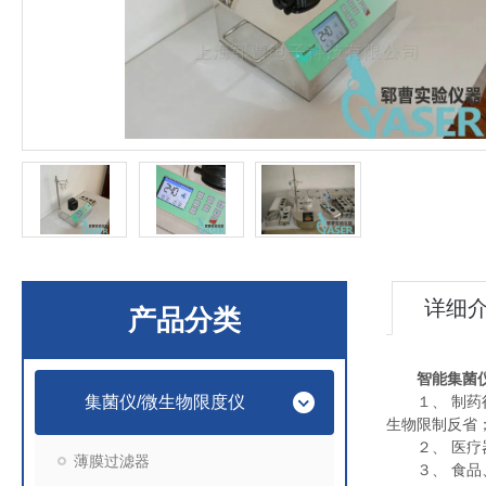
详细
产品分类
智能集菌
集菌仪/微生物限度仪
１、 制药行
生物限制反省
２、 医疗器
薄膜过滤器
３、 食品