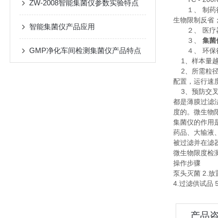
ZW-2008智能集菌仪参数实验特点
１、 制药行
生物限制反省
智能集菌仪产品应用
２、 医疗器
３、
集菌
GMP净化车间检测集菌仪产品特点
４、 环保
1、样本量越
2、所需粒径
配置，运行速
3、预防交叉
都是薄膜过滤
度的。微生物
集菌仪的作用
药品、大输液
被过滤并在滤
微生物限度检
操作步骤
泵头灭菌 2.放
4.过滤供试品 
产品