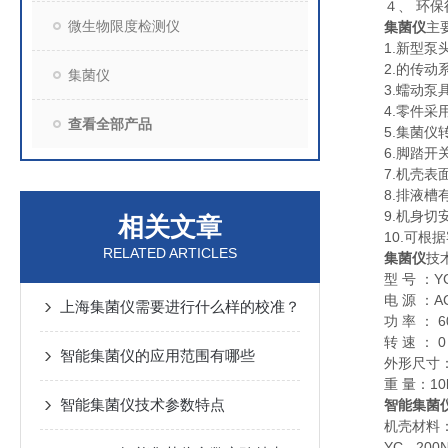
４、 环保
微生物限度检测仪
集菌仪
主
1.新型泵头
2.的传动系
集菌仪
3.蠕动泵具
4.零件采用
查看全部产品
5.集菌仪转
6.脚踏开关
7.机壳表面
8.排液槽有
9.机身切安
相关文章
10.可根据
RELATED ARTICLES
集菌仪
技
型 号 ：YC -
电 源 ：AC 2
上海集菌仪需要进行什么样的校准？
功 率 ： 6
转 速 ： 0～
智能集菌仪的应用范围有哪些
外形尺寸：26
重 量：10k
智能集菌仪技术参数特点
智能集菌
机壳材料：L
YC - 20