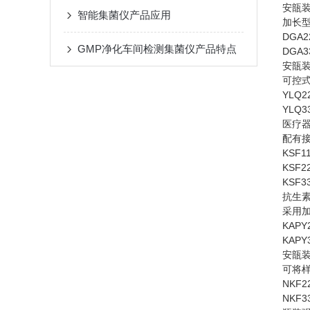
安瓿
智能集菌仪产品应用
加长
DGA2
GMP净化车间检测集菌仪产品特点
DGA3
安瓿
可控
YLQ2
YLQ3
医疗
配有
KSF1
KSF2
KSF3
抗生
采用加
KAPY
KAPY
安瓿
可将
NKF2
NKF3