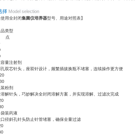
选择
Model selection
性使用全封闭
集菌仪培养器
型号、用途对照表】
检品类型
 点
0
0
0
大容量注射剂
侧孔双芯针头，座双针设计，频繁插拔换瓶不堵塞，连续操作更方便
20
30
瓶装粉剂
个溶解针头，巧妙解决全封闭溶解方案，并实现溶解、过滤次完成
20
30
料袋装药液
大口径斜孔针头防止针管堵塞，确保全量过滤
20
30