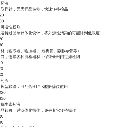
装药液
型取样针，无需样品转移，快速转移检品
20
30
装可溶性粉剂
式溶解过滤单针体化设计，将外源性污染的可能降到低限度
20
30
器材（输液器、输血器、 透析管、静脉导管等）
接口，连接各种待检器材，保证全封闭过滤检测
10
20
30
素药液
长型软管，可配合HTY-K型振荡仪使用
220
330
装抗生素药液
样品转移、过滤体化操作，免去其它转移操作
20
30