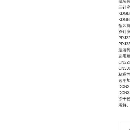
瓶装
三针
KDGB
KDGB
瓶装
双针
PRJ2
PRJ3
瓶装
选用
CN22
CN33
粘稠性
选用
DCN2
DCN3
冻干粉
溶解