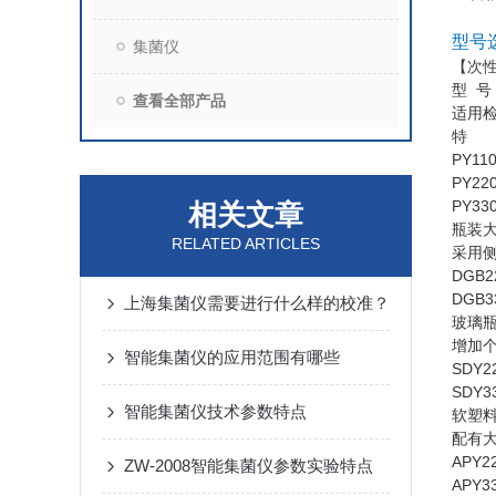
型号
集菌仪
【次
型 号
查看全部产品
适用
特
PY11
PY22
PY33
相关文章
瓶装
RELATED ARTICLES
采用
DGB2
DGB3
上海集菌仪需要进行什么样的校准？
玻璃
增加
智能集菌仪的应用范围有哪些
SDY2
SDY3
智能集菌仪技术参数特点
软塑
配有
APY2
ZW-2008智能集菌仪参数实验特点
APY3