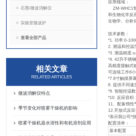
应用领域：
石墨/微波消解仪
ZM-WHC
和生物化学反
生物学、分析
实验室微波炉
技术参数：
查看全部产品
*1. 功率:0
2. 测温和控温
*3. 测温精度:
*4. 42升
高精度接触式
相关文章
可连续工作8
RELATED ARTICLES
*7.8寸触
8. 提供不同
*9. 智能控
微波消解仪特点
*10. 反应容积
11、配备惰性
季节变化对喷雾干燥机的影响
12.开放式
*表示我公司*
喷雾干燥机器水溶性和有机溶剂应用
配置清单：
基本配置