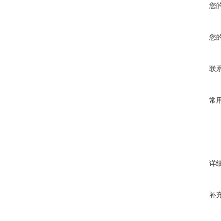
您
您
联
常
详
补