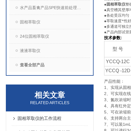
●
固相萃取仪
整
水产品畜禽产品SPE快速前处理装置
●真空槽其壁厚均
●各处受压均匀
●萃取速度*性
固相萃取仪
●多通道可独立
●产品内部试管
24位固相萃取仪
:
技术参数
型
号
液液萃取仪
YCCQ-12C
查看全部产品
YCCQ -12D
产品性能：
1、实现从固
相关文章
2、可实现在
3、氮吹浓缩
RELATED ARTICLES
4、具有红外定
5、可在浓缩
固相萃取仪的工作流程
6、支持两台
7、可以装1mL
8、可以进行3