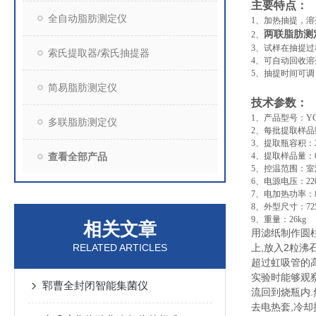
主要特点：
全自动脂肪测定仪
1、加热抽提，
两联脂肪测
2、
3、试样在抽提
索氏提取器/索氏抽提器
4、可自动回收
5、抽提时间可
简易脂肪测定仪
技术参数：
1、产品型号：YC-
多联脂肪测定仪
2、每批提取样品
3、提取瓶容积：25
查看全部产品
4、提取样品量：0
5、控温范围：室温
6、电源电压：220
7、电加热功率：8
8、外型尺寸：725*
9、重量：26kg
相关文章
用滤纸制作圆柱
RELATED ARTICLES
上,放入2粒沸
超过虹吸管的
实验时能够观
郓曹全封闭智能集菌仪
流回到烧瓶内.
去电热套,冷却