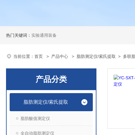
热门关键词：
实验通用装备
当前位置：
首页
>
产品中心
>
脂肪测定仪/索氏提取
>
多联
产品分类
脂肪测定仪/索氏提取
脂肪酸值测定仪
全自动脂肪测定仪