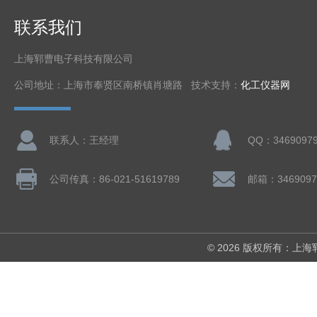
联系我们
上海郓曹电子科技有限公司
公司地址：上海市奉贤区南桥镇肖塘路 技术支持：
化工仪器网
联系人：王经理
QQ：3469097
公司传真：86-021-51619789
邮箱：3469097
© 2026 版权所有：