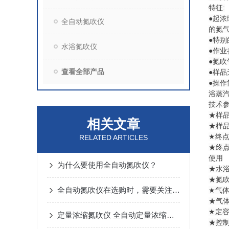
特征:
●起
全自动氮吹仪
的氮
●特
水浴氮吹仪
●作
●氮
查看全部产品
●样
●操
浴蒸
技术
★样品
相关文章
★样品
★终
RELATED ARTICLES
★终点
使用
为什么要使用全自动氮吹仪？
★水浴
★氮吹
全自动氮吹仪在选购时，需要关注哪些方面？
★气
★气体
★定
定量浓缩氮吹仪 全自动定量浓缩仪 24位氮吹仪技术特点
★控