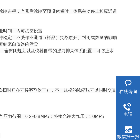
浓缩进程，当蒸腾浓缩至预设体积时，体系主动停止相应通道
业时间，均可按需设置
持稳定，
不受作业通道（样品）突然敞开、封闭或数量的影响
遭到来自仪器的污染
用；
全封闭规划以及仪器自带的强力排风体系配置，可防止水
当延长吹扫时间亦可将溶剂吹干），不同规格的浓缩瓶可以同时交叉
在线咨询
电话
压力范围：0.2~0.8MPa；外接允许大气压，1.0MPa
点
微信扫一扫