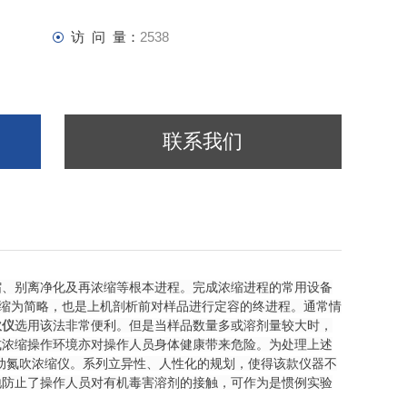
访 问 量：
2538
联系我们
缩、别离净化及再浓缩等根本进程。完成浓缩进程的常用设备
浓缩为简略，也是上机剖析前对样品进行定容的终进程。通常情
吹仪
选用该法非常便利。但是当样品数量多或溶剂量较大时，
式浓缩操作环境亦对操作人员身体健康带来危险。为处理上述
动氮吹浓缩仪。
系列立异性、人性化的规划，使得该款仪器不
地防止了操作人员对有机毒害溶剂的接触，可作为是惯例实验