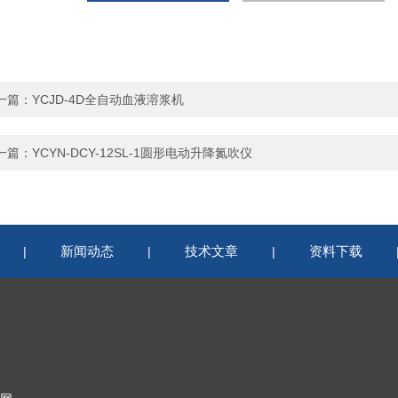
一篇：
YCJD-4D全自动血液溶浆机
一篇：
YCYN-DCY-12SL-1圆形电动升降氮吹仪
新闻动态
技术文章
资料下载
|
|
|