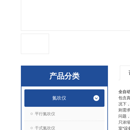
产品分类
全自
氮吹仪
包含
况下
则需
平行氮吹仪
问题，
只浓
干式氮吹仪
室*设