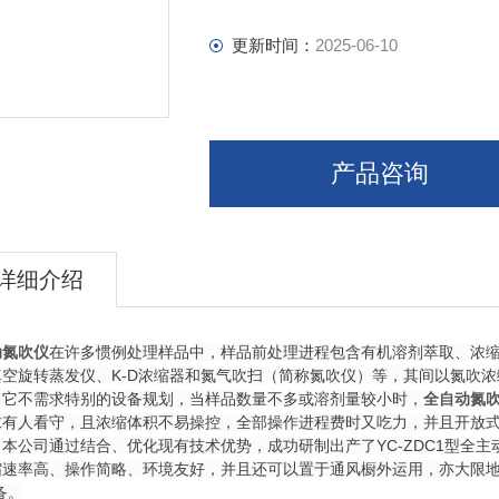
更新时间：
2025-06-10
产品咨询
详细介绍
动氮吹仪
在许多惯例处理样品中，样品前处理进程包含有机溶剂萃取、浓
真空旋转蒸发仪、K-D浓缩器和氮气吹扫（简称氮吹仪）等，其间以氮吹
，它不需求特别的设备规划，当样品数量不多或溶剂量较小时，
全自动氮
求有人看守，且浓缩体积不易操控，全部操作进程费时又吃力，并且开放
本公司通过结合、优化现有技术优势，成功研制出产了YC-ZDC1型全主
缩速率高、操作简略、环境友好，并且还可以置于通风橱外运用，亦大限
备。