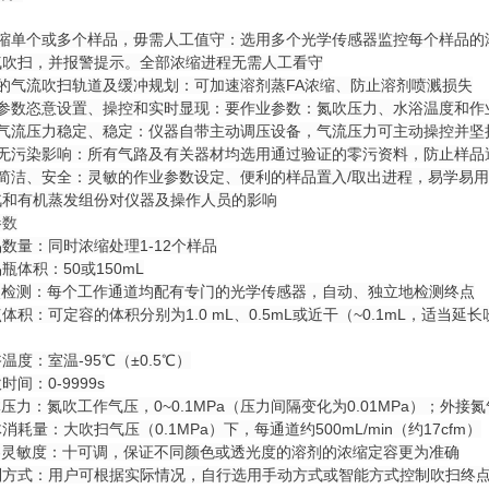
浓缩单个或多个样品，毋需人工值守：选用多个光学传感器监控每个样品的
气吹扫，并报警提示。全部浓缩进程无需人工看守
别的气流吹扫轨道及缓冲规划：可加速溶剂蒸FA浓缩、防止溶剂喷溅损失
业参数恣意设置、操控和实时显现：要作业参数：氮吹压力、水浴温度和作
吹气流压力稳定、稳定：仪器自带主动调压设备，气流压力可主动操控并坚
品无污染影响：所有气路及有关器材均选用通过验证的零污资料，防止样品
作简洁、安全：灵敏的作业参数设定、便利的样品置入/取出进程，易学易
汽和有机蒸发组份对仪器及操作人员的影响
参数
数量：同时浓缩处理1-12个样品
瓶体积：50或150mL
点检测：
每个工作通道均配有专门的光学传感器，自动、独立地检测终点
体积：可定容的体积分别为1.0 mL、0.5mL或近干（~0.1mL，适
温度：室温-95℃（±0.5℃）
时间：0-9999s
体压力：
氮吹工作气压，0~0.1MPa（压力间隔变化为0.01MPa）；外接氮气
消耗量：大吹扫气压（0.1MPa）下，每通道约500mL/min（约17cfm）
容灵敏度：
十可调，保证不同颜色或透光度的溶剂的浓缩定容更为准确
制方式：用户可根据实际情况，自行选用手动方式或智能方式控制吹扫终