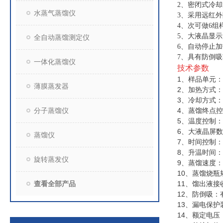
2、密闭式冷
水蒸气蒸馏仪
3、采用远红
4、次可做6
5、大液晶显
全自动蒸馏测定仪
6、自动停止
7、具有防倒
一体化蒸馏仪
技术参数
1、样品单元：
薄膜蒸发器
2、加热方式
3、冷却方式
分子蒸馏仪
4、蒸馏终点
5、温度控制
6、大液晶屏数
蒸馏仪
7、时间控制：0
8、升温时间：5
旋转蒸发仪
9、蒸馏速度：12
10、蒸馏烧瓶规
查看全部产品
11、馏出液接收
12、防倒吸
13、漏电保护
14、额定电压：2