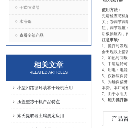
干式恒温器
使用方法：
先请检查随机
水浴锅
关；③调节调
钮，调节温度：
后板插座内，
查看全部产品
注意事项:
1
、搅拌时发现
会出现以上情
2
、加热时间般
相关文章
3
、中速运转可
4
、用电：电源
RELATED ARTICLES
5
、仪器应保持
6
、为确保信誉
小型闭路循环喷雾干燥机应用
本费。本厂可
7
、由于水阻力
8
、
磁力搅拌器
压盖型冻干机产品特点
索氏提取器土壤测定应用
产品