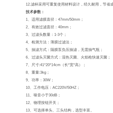
12.
滤杯采用可重复使用材料设计，经久耐用，节省
技术参数：
1
、适用滤膜直径：47mm/50mm；
2
、有效过滤直径：40mm；
3
、过滤头数量：1-3个；
4
、检测方法：薄膜过滤法；
5
、抽滤方式：隔膜泵负压抽滤，无需抽气瓶；
6
、过滤头灭菌方式：湿热灭菌、火焰枪快速灭菌；
7
、尺寸:41*20*14cm（长*宽*高）；
8
、重量:3kg；
9
、功率：30W；
10
、工作电压：AC220V/50HZ；
11
、噪音小于30dB；
12
、物理按钮开关；
13
、可选择单头、三头结构，选型丰富。