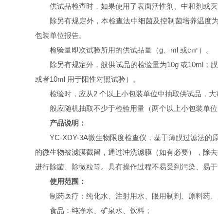
供试品检查时，如果使用了表面活性剂、中和剂或灭
除另有规定外，本检查法中细菌及控制菌培养温度为30℃
包装单位报告。
检验量即次试验所用的供试品量（g、ml 或c㎡）。
除另有规定外，般供试品的检验量为10g 或10ml；
或者10ml 用于阳性对照试验）。
检验时，应从2 个以上小包装单位中抽取供试品，大
般应随机抽取不少于检验用量（两个以上小包装单位
产品说明：
YC-XDY-3A
微生物限度检查仪，基于薄膜过滤法的
的微生物被滤膜截留，通过冲洗滤膜（如有必要），除去
进行除菌、除微粒等。具有操作过程不易受到污染、易于
使用范围：
制药医疗：纯化水、注射用水、眼用制剂、原料药、
食品：纯净水、矿泉水、饮料；