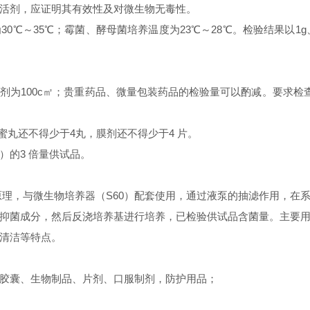
活剂，应证明其有效性及对微生物无毒性。
～35℃；霉菌、酵母菌培养温度为23℃～28℃。检验结果以1g、1m
膜剂为100c㎡；贵重药品、微量包装药品的检验量可以酌减。要求检查沙
蜜丸还不得少于4丸，膜剂还不得少于4 片。
）的3 倍量供试品。
原理，与微生物培养器（
S60
）配套使用，通过液泵的抽滤作用，在
抑菌成分，然后反浇培养基进行培养，已检验供试品含菌量。主要
清洁等特点。
胶囊、生物制品、片剂、口服制剂，防护用品；