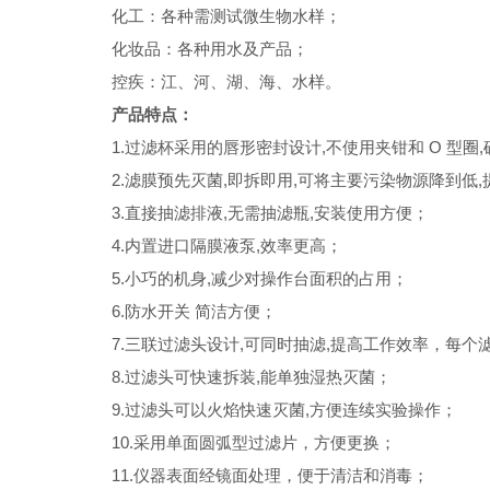
化工：各种需测试微生物水样；
化妆品：各种用水及产品；
控疾：江、河、湖、海、水样。
产品特点：
1.
过滤杯采用的唇形密封设计,不使用夹钳和 O 型圈
2.
滤膜预先灭菌,即拆即用,可将主要污染物源降到低
3.
直接抽滤排液,无需抽滤瓶,安装使用方便；
4.
内置进口隔膜液泵,效率更高；
5.
小巧的机身,减少对操作台面积的占用；
6.
防水开关 简洁方便；
7.
三联过滤头设计,可同时抽滤,提高工作效率，每个
8.
过滤头可快速拆装,能单独湿热灭菌；
9.
过滤头可以火焰快速灭菌,方便连续实验操作；
10.
采用单面圆弧型过滤片，方便更换；
11.
仪器表面经镜面处理，便于清洁和消毒；