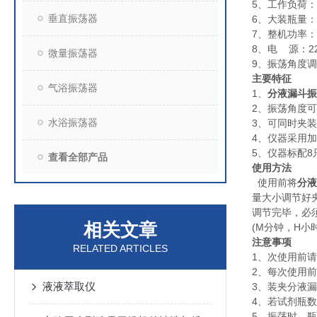
5、工作负荷：≤
垂直振荡器
6、大装瓶量：1
7、整机功率：
8、电 源：220
微量振荡器
9、振荡角度调节
主要特征
气浴振荡器
1、
分液漏斗振
2、振荡角度可
水浴振荡器
3、可同时夹
4、仪器采用
5、仪器标配8
查看全部产品
使用方法
使用前将
分液
量大小调节好
调节完毕，必
相关文章
(M分钟，H小
注意事项
RELATED ARTICLES
1、次使用前
2、每次使用
液液萃取仪
3、装夹分液
4、若试剂瓶
5、振荡时，瓶