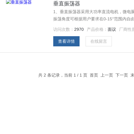
垂直振荡器
1、垂直振荡器采用大功率直流电机，微电脑
振荡角度可根据用户要求在0-15°范围内自
用加重底座设计，高速振荡时运行平稳，无
访问次数：
2970
产品价格：
面议
厂商性
求配置8只分液漏斗夹具（价格另计）.
查看详情
在线留言
共 2 条记录，当前 1 / 1 页 首页 上一页 下一页