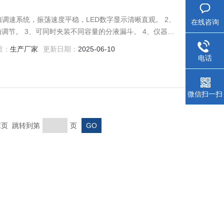
调速系统，振荡速度平稳，LED数字显示清晰直观。 2、
在线咨询
由调节。 3、可同时夹装不同容量的分液漏斗。 4、仪器采
位移现象。 5、仪器标配8只分液漏斗夹具，可根据用户要
质：
生产厂家
更新日期：
2025-06-10
电话
微信扫一扫
 末页 跳转到第
页