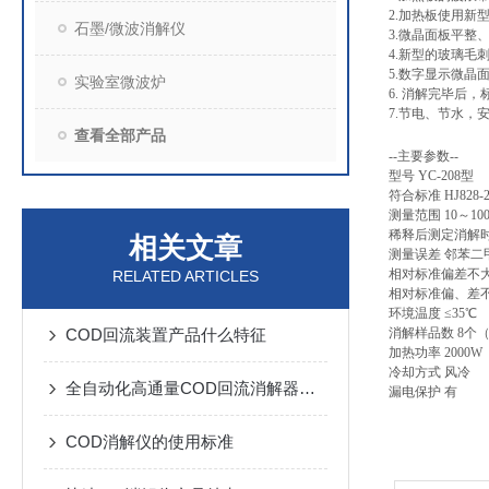
2.加热板使用
石墨/微波消解仪
3.微晶面板平
4.新型的玻璃
5.数字显示微
实验室微波炉
6. 消解完毕后，
7.节电、节水，
查看全部产品
--主要参数--
型号 YC-208型
符合标准 HJ82
测量范围 10～10
稀释后测定消解时
相关文章
测量误差 邻苯二甲
相对标准偏差不大于
RELATED ARTICLES
相对标准偏、差不
环境温度 ≤35℃
COD回流装置产品什么特征
消解样品数 8个（
加热功率 2000W
冷却方式 风冷
全自动化高通量COD回流消解器产品特点
漏电保护 有
COD消解仪的使用标准