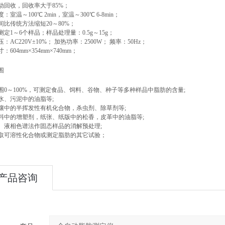
动回收，回收率大于85%；
：室温～100℃ 2min，室温～300℃ 6-8min；
间比传统方法缩短20～80%；
定1～6个样品；样品处理量：0.5g～15g；
：AC220V±10%； 加热功率：2500W； 频率：50Hz；
：604mm×354mm×740mm；
围
围0～100%，可测定食品、饲料、谷物、种子等多种样品中脂肪的含量;
水、污泥中的油脂等;
壤中的半挥发性有机化合物，杀虫剂、除草剂等;
料中的增塑剂，纸张、纸版中的松香，皮革中的油脂等;
、液相色谱法作固态样品的消解预处理;
取可溶性化合物或测定脂肪的其它试验；
产品咨询