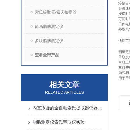
溶剂自
升温速度
索氏提取器/索氏抽提器
浸提时
可同时测
工作电压
简易脂肪测定仪
外型尺寸
多联脂肪测定仪
适用范
测量范
查看全部产品
萃取废
萃取土
萃取塑
为气相
用于萃
相关文章
RELATED ARTICLES
内置冷凝的全自动索氏提取器仪器特点
脂肪测定仪索氏萃取仪实验