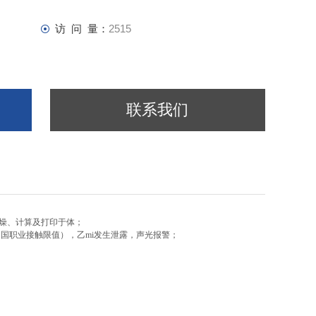
访 问 量：
2515
联系我们
燥、计算及打印于体；
中国职业接触限值），乙mi发生泄露，声光报警；