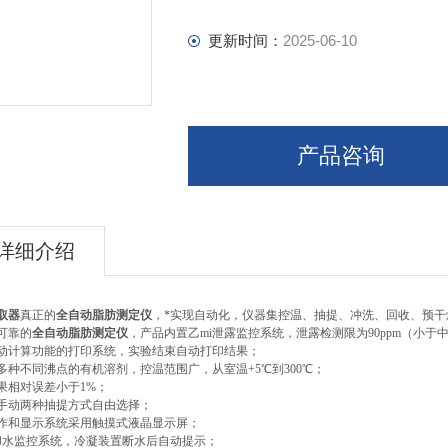
更新时间：
2025-06-10
产品咨询
详细介绍
取器
真正的
全自动脂肪测定仪
，*实现自动化，仪器集控温、抽提、冲洗、回收、预干
可靠的
全自动脂肪测定仪
，产品内置乙mi泄露监控系统，泄露检测限为90ppm（小于
动计算功能的打印系统，实验结束自动打印结果；
多种不同沸点的有机溶剂，控温范围广，从室温+5℃到300℃；
果相对误差小于1%；
手动两种抽提方式自由选择；
作和显示系统采用触摸式液晶显示屏；
却水监控系统，冷凝装置断水后自动提示；