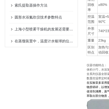
回收
≥80%
索氏提取器操作方法
率
控温
室温+5
圆形水浴氮吹仪技术参数特点
范围
90℃
外形
上海小型喷雾干燥机的发展还需要重视的方面
740*2
尺寸
重量
23kg
在蒸馏装置中，温度计水银球的位置不符合要求会带来什么结果
区别
加热匀
特点
动回收
仪器功能特点：
体积小巧，水浴
全系列仪器全部
数显控温带定时
在实验室多采用
物质研碎，以增
使溶剂沸腾，蒸
萃取出部分物质