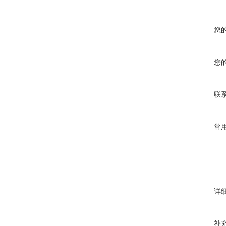
您
您
联
常
详
补