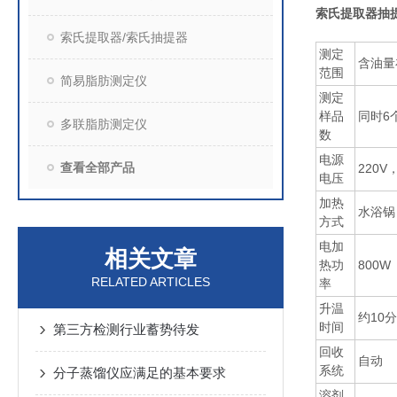
索氏提取器抽
索氏提取器/索氏抽提器
测定
含油量
范围
简易脂肪测定仪
测定
样品
同时6
多联脂肪测定仪
数
电源
查看全部产品
220V
电压
加热
水浴锅
方式
电加
相关文章
热功
800W
RELATED ARTICLES
率
升温
约10
时间
第三方检测行业蓄势待发
回收
自动
系统
分子蒸馏仪应满足的基本要求
溶剂