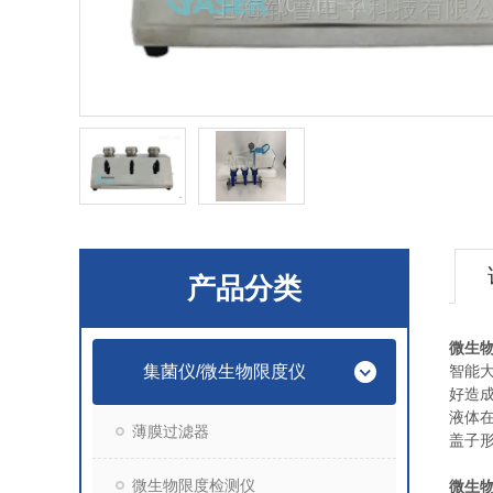
产品分类
微生
集菌仪/微生物限度仪
智能
好造
液体
薄膜过滤器
盖子
微生物限度检测仪
微生