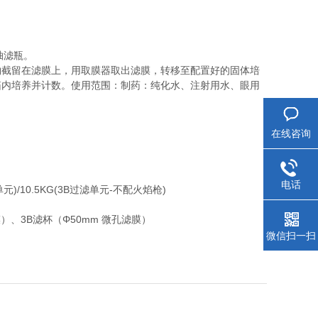
抽滤瓶。
物截留在滤膜上，用取膜器取出滤膜，转移至配置好的固体培
箱内培养并计数。使用范围：制药：纯化水、注射用水、眼用
在线咨询
电话
单元)/10.5KG(3B过滤单元-不配火焰枪)
滤膜）、3B滤杯（Φ50mm 微孔滤膜）
微信扫一扫