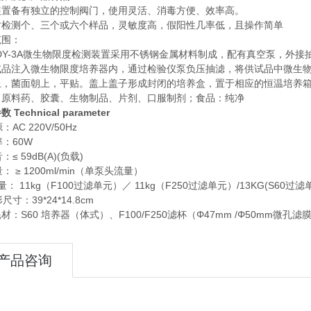
装置备有独立的控制阀门，使用灵活、消毒方便、效率高。
时检测个、三个或六个样品，灵敏度高，假阳性几率低，且操作简单
范围：
XDY-3A微生物限度检测装置采用不锈钢金属材料制成，配有真空泵，外接
试品注入微生物限度培养器内，通过检验仪泵负压抽滤，将供试品中微生
上，菌面朝上，平贴。盖上盖子形成封闭的培养盒，置于相应的恒温培养
、原料药、胶囊、生物制品、片剂、口服制剂；食品：纯净
 Technical parameter
源：AC 220V/50Hz
率：60W
音：≤ 59dB(A)(负载)
量： ≥ 1200ml/min（单泵头流量）
量： 11kg（F100过滤单元）／ 11kg（F250过滤单元）/13KG(S60过滤
形尺寸：39*24*14.8cm
材：S60 培养器（体式）、F100/F250滤杯（Φ47mm /Φ50mm微孔
产品咨询