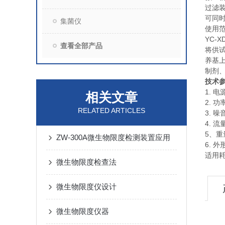
过滤
可同
集菌仪
使用
YC-
查看全部产品
将供
养基
制剂
技术参数
1. 电
相关文章
2. 功
RELATED ARTICLES
3. 噪
4. 流
5、重
ZW-300A微生物限度检测装置应用
6. 外
适用耗
微生物限度检查法
微生物限度仪设计
微生物限度仪器