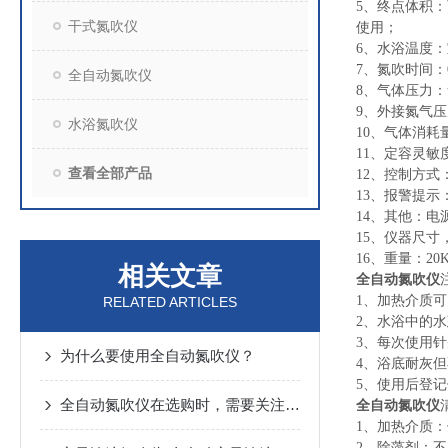
5、终点体积：
干式氮吹仪
使用；
6、水浴温度：室
7、氮吹时间：0-
全自动氮吹仪
8、气体压力：氮
9、外接氮气压力
水浴氮吹仪
10、气体消耗量
11、定容灵
查看全部产品
12、控制方
13、报警提
14、其他：电源，
15、仪器尺寸，6
16、重量：20
相关文章
全自动氮吹仪
1、加热介质
RELATED ARTICLES
2、水浴中的
3、每次使用
为什么要使用全自动氮吹仪？
4、浴底耐灰
5、使用后登
全自动氮吹仪在选购时，需要关注哪些方面？
全自动氮吹仪
1、加热介质
2、除藻剂：