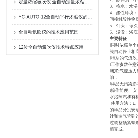
定量浓缩氮吹仪 全自动定量浓缩仪 24位氮吹仪技术特点
3、换水：水
4、酸性环境
YC-AUTO-12全自动平行浓缩仪的维护
间接触酸性物
5、针头：每
全自动氮吹仪的技术应用范围
6、浸没：浴
主要特征
l
同时浓缩单个
12位全自动氮吹仪技术特点应用
统自动停止相
l
特别的气流吹
l
工作参数任意
l
氮吹气流压力
响；
l
样品无污染影
l
操作简便、安
水浴蒸汽和有
使用方法：1
的样品分别安
计和输气管到
过调整锁紧螺
缩完成。