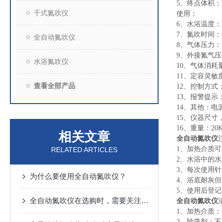
5、终点体积：
干式氮吹仪
使用；
6、水浴温度：室
7、氮吹时间：0-
全自动氮吹仪
8、气体压力：氮
9、外接氮气压力
水浴氮吹仪
10、气体消耗量
11、定容灵
查看全部产品
12、控制方
13、报警提
14、其他：电源，
15、仪器尺寸，6
16、重量：20
相关文章
全自动氮吹仪
1、加热介质
RELATED ARTICLES
2、水浴中的
3、每次使用
为什么要使用全自动氮吹仪？
4、浴底耐灰
5、使用后登
全自动氮吹仪在选购时，需要关注哪些方面？
全自动氮吹仪
1、加热介质
2、除藻剂：