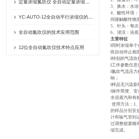
定量浓缩氮吹仪 全自动定量浓缩仪 24位氮吹仪技术特点
3、换水：水
4、酸性环境
YC-AUTO-12全自动平行浓缩仪的维护
间接触酸性物
5、针头：每
全自动氮吹仪的技术应用范围
6、浸没：浴
主要特征
l
同时浓缩单个
12位全自动氮吹仪技术特点应用
统自动停止相
l
特别的气流吹
l
工作参数任意
l
氮吹气流压力
响；
l
样品无污染影
l
操作简便、安
水浴蒸汽和有
使用方法：1
的样品分别安
计和输气管到
过调整锁紧螺
缩完成。