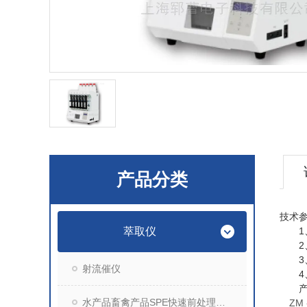
产品分类
技术
萃取仪
1
2
3
射流催仪
4
产品
水产品畜禽产品SPE快速前处理装置
ZM -