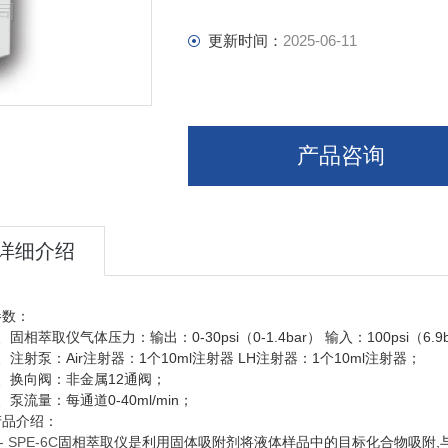
更新时间：
2025-06-11
产品咨询
详细介绍
参数：
、固相萃取仪气体压力：输出：
0-30psi
（
0-1.4bar
）
输入：
100psi
（
6.9
、注射泵：
Air
注射器：
1
个
10ml
注射器
LH
注射器：
1
个
10ml
注射器；
、换向阀：非金属
12
通阀；
、泵流量：每通道
0-40ml/min
；
介绍：
 SPE-6C
固相萃取仪是利用固体吸附剂将液体样品中的目标化合物吸附
,