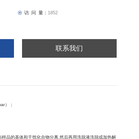
访 问 量：
1852
联系我们
bar
）；
与样品的基体和干扰化合物分离
,
然后再用洗脱液洗脱或加热解