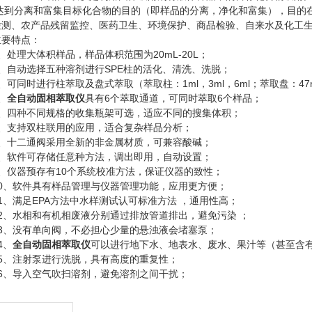
达到分离和富集目标化合物的目的（即样品的分离，净化和富集），目的
检测、农产品残留监控、医药卫生、环境保护、商品检验、自来水及化工
特点：
、处理大体积样品，样品体积范围为
20mL-20L
；
、自动选择五种溶剂进行
SPE
柱的活化、清洗、洗脱；
、可同时进行柱萃取及盘式萃取（萃取柱：
1ml
，
3ml
，
6ml
；萃取盘：
4
、
全自动固相萃取仪
具有
6
个萃取通道，可同时萃取
6
个样品；
、四种不同规格的收集瓶架可选，适应不同的搜集体积；
、支持双柱联用的应用，适合复杂样品分析；
、十二通阀采用全新的非金属材质，可兼容酸碱；
、软件可存储任意种方法，调出即用，自动设置；
、仪器预存有
10
个系统校准方法，保证仪器的致性；
0
、软件具有样品管理与仪器管理功能，应用更方便；
1
、满足
EPA
方法中水样测试认可标准方法
，通用性高；
2
、水相和有机相废液分别通过排放管道排出，避免污染
；
3
、没有单向阀，不必担心少量的悬浊液会堵塞泵；
4
、
全自动固相萃取仪
可以进行地下水、地表水、废水、果汁等（甚至含
5
、注射泵进行洗脱，具有高度的重复性；
6
、导入空气吹扫溶剂，避免溶剂之间干扰；