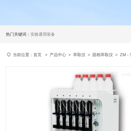
热门关键词：
实验通用装备
当前位置：
首页
>
产品中心
>
萃取仪
>
固相萃取仪
> ZM -