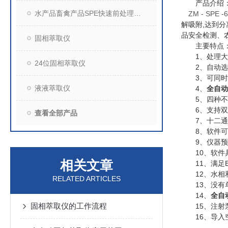
产品介绍
水产品畜禽产品SPE快速前处理装置
ZM - SPE -
解吸附
,
达到分
品安全检测、
固相萃取仪
主要特点
1
、处理大
24位固相萃取仪
2
、自动选
3
、可同时
液液萃取仪
4
、
全自动
5
、四种不
6
、支持双
查看全部产品
7
、十二通
8
、软件可
9
、仪器预
10
、软件
相关文章
11
、满足
12
、水相
RELATED ARTICLES
13
、没有
14
、
全自
固相萃取仪的工作流程
15
、注射
16
、导入