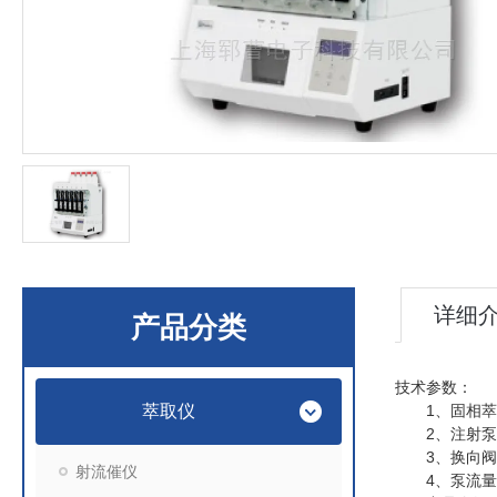
详细
产品分类
技术参数：
萃取仪
1
、固相萃
2
、注射泵
3
、换向阀
射流催仪
4
、泵流量