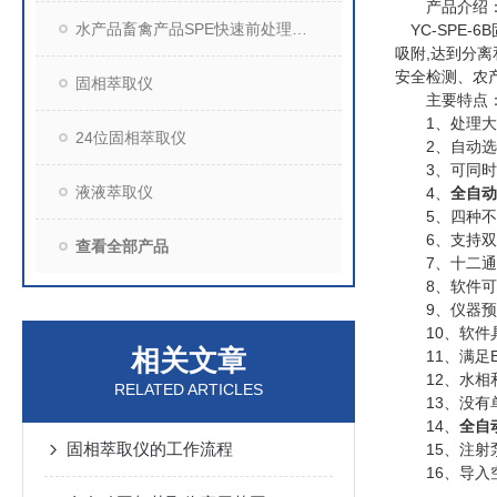
产品介绍
水产品畜禽产品SPE快速前处理装置
YC-SPE-6B
吸附
,
达到分离
安全检测、农
固相萃取仪
主要特点
1
、处理大
24位固相萃取仪
2
、自动选
3
、可同时
液液萃取仪
4
、
全自动
5
、四种不
6
、支持双
查看全部产品
7
、十二通
8
、软件可
9
、仪器预
10
、软件
相关文章
11
、满足
12
、水相
RELATED ARTICLES
13
、没有
14
、
全自
固相萃取仪的工作流程
15
、注射
16
、导入