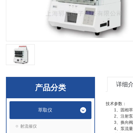
详细
产品分类
技术参数：
萃取仪
1
、固相萃
2
、注射泵
3
、换向阀
射流催仪
4
、泵流量