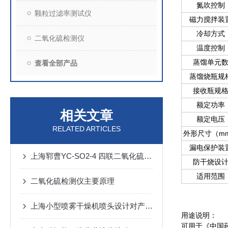
氮吹控制
颗粒过滤率测试仪
磁力搅拌装
冷却方式
二氧化硫检测仪
温度控制
蒸馏单元
查看全部产品
蒸馏烧瓶规
接收瓶规
额定功率
相关文章
额定电压
RELATED ARTICLES
外形尺寸（m
漏电保护装
上海郓曹YC-SO2-4 四联二氧化硫检测仪应用
防干烧设
适用范围
二氧化硫检测仪主要原理
上海小型喷雾干燥机喷头设计对产品粒度分布的影响
用途说明：
可用于《中国