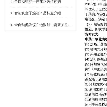
全自动智能一体化蒸馏仪选购
2015
版《中国
等优点，但仪
智能真空干燥箱产品特点介绍
于药典只描述
电热套、滴定
（2）组装好
全自动氮吹仪在选购时，需要关注哪些方面？
性差、回收率
费时费力.
中药
二氧化硫
(1)
加热、蒸馏
(2)
密闭式冷却
(3)
采用远红外
(4)
次可做4组
(5)
附加氮气保
(6)
《中国药典
(7)
接收瓶底部
高配版，新增
① 冷却方式
② 新增加防
③新增自动定
④新增微沸加
适用单位及检