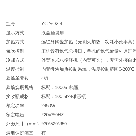
型号
YC-SO2-4
显示方式
液晶触摸屏
加热方式
远红外陶瓷加热（无明火加热，功耗小效率高
氮吹控制
主机设有氮气总接口，单孔的氮气流量可通过
冷却方式
外置冷却水循环机（内置可选），无需外接自
温度控制
内置微沸加热控制系统，温度控制范围0-200℃
蒸馏单元数
4组
蒸馏烧瓶规格
标配：1000ml烧瓶
接收瓶规格
标配：100ml×4锥形瓶
额定功率
2450W
额定电压
220V/50HZ
外形尺寸（mm）
930*520*850
漏电保护装置
有