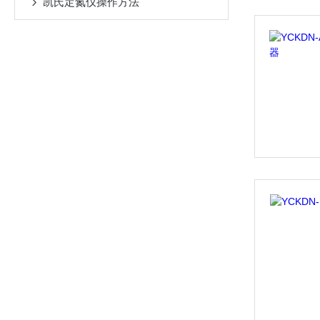
凯氏定氮仪操作方法