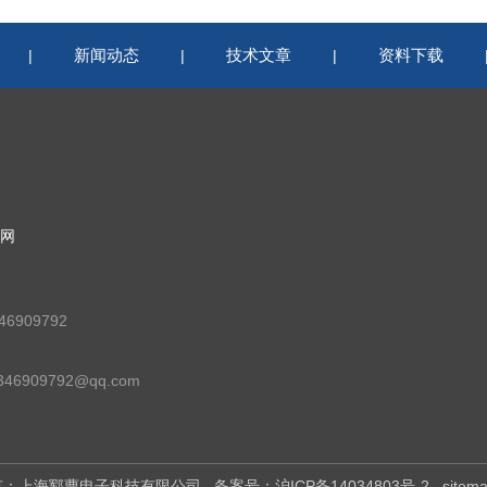
新闻动态
技术文章
资料下载
|
|
|
网
6909792
46909792@qq.com
权所有：上海郓曹电子科技有限公司
备案号：沪ICP备14034803号-2
sitem