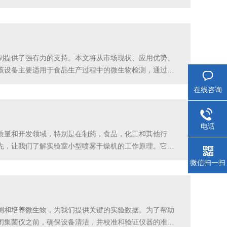
，因此就不容易出现过热现象，温度保持在沸点上，因为气
制提供了强有力的支持。本文将从市场现状、应用优势、
该设备主要适用于食品生产过程中的微生物检测，通过集
得了较好的效果。应用优势：1.全封闭设计：该设备采用
在线咨询
电话
质量和开发领域，特别是在制药，食品，化工和其他行
先，让我们了解实验室小型喷雾干燥机的工作原理。它通
的时间内完成，得到的产物通常是粉末状固体，这使得该
微信扫一扫
测和培养微生物，为我们提供关键的实验数据。为了帮助
闭集菌仪之前，确保设备清洁，并校准和验证仪器的准确