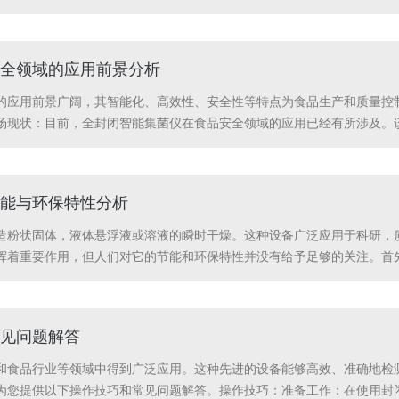
热时，热是由外向内通过器壁传导给试样，在器壁表面上很容易形成气泡
剂...
全领域的应用前景分析
的应用前景广阔，其智能化、高效性、安全性等特点为食品生产和质量控
场现状：目前，全封闭智能集菌仪在食品安全领域的应用已经有所涉及。
食品的安全性。在市场上，已有不少企业开始使用全封闭智能集菌仪，并取
的污染，保证...
能与环保特性分析
造粉状固体，液体悬浮液或溶液的瞬时干燥。这种设备广泛应用于科研，
挥着重要作用，但人们对它的节能和环保特性并没有给予足够的关注。首
滴，然后将其暴露在热空气中，从而实现瞬时干燥。干燥过程可以在很短
节能特性，主要体现...
见问题解答
和食品行业等领域中得到广泛应用。这种先进的设备能够高效、准确地检
为您提供以下操作技巧和常见问题解答。操作技巧：准备工作：在使用封