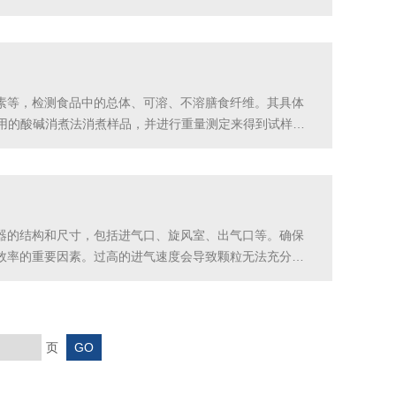
要，精确地取样，确保样本与培养基的比例适当，并避免
素等，检测食品中的总体、可溶、不溶膳食纤维。其具体
据常用的酸碱消煮法消煮样品，并进行重量测定来得到试样的
，经高温灼烧后扣除矿物质的量，所含量称粗纤维。它不
器的结构和尺寸，包括进气口、旋风室、出气口等。确保
效率的重要因素。过高的进气速度会导致颗粒无法充分分
围内。优化旋风室的形状：旋风室的形状对分离效果有很
页