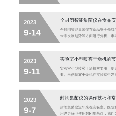
热现象(即比沸点温度还高电炉加
化要吸收大量的热，密闭溶样罐中的试
全封闭智能集菌仪在食品安
2023
全封闭智能集菌仪在食品安全领域
9-14
未来发展趋势等方面进行分析。市
菌操作，提高微生物检出率，保证
全封闭式设计，有效避免了外界环境
实验室小型喷雾干燥机的节
2023
实验室小型喷雾干燥机主要用于制
9-11
业。虽然喷雾干燥机在实验室中发
过将液体或悬浮液喷雾成微小的液
过程在许多应用中具有吸引力。关于
封闭集菌仪的操作技巧和常
2023
封闭集菌仪近年来在实验室、医院
9-7
用户更好地使用封闭集菌仪，我们