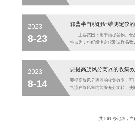
性。样本处理：将待测样本准备好
过多或过少的加样。封闭操作：在操
郓曹半自动粗纤维测定仪的
2023
一、主要范围：用于抽提谷物、食
8-23
特点为：粗纤维测定仪测试样品数3
粗纤维含量的仪器。粗纤维测定仪
是一个确切的化学实体，只是在强制规
要提高旋风分离器的收集效
2023
要提高旋风分离器的收集效率，可
8-14
气流在旋风室内能够充分旋转，使
离，过低的进气速度则会导致颗粒
大影响。合理设计旋风室的形状，可
共 861 条记录，当前 