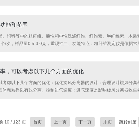
，并注意遵循标准的操作规程，防止交叉污染和误差。定量操作：根据需
作过程中始终保持...
功能和范围
品、饲料等中的粗纤维、酸性和中性洗涤纤维、纤维素、半纤维素、木质
个/次，样品量0.5-3.0克，重现性二、功能特点：粗纤维测定仪是依
采用浓度准确的酸和碱，在特定条件下消煮样品，再用乙醇除去可溶物质
定的...
率，可以考虑以下几个方面的优化
以考虑以下几个方面的优化：优化旋风分离器的设计：合理设计旋风分离
固体颗粒得以有效分离。控制进气速度：进气速度是影响旋风分离器收集
无法进入旋风室。因此，需要根据具体情况控制进气速度，使其在适当范
以使气流在旋风室...
10 / 123 页
首页
上一页
下一页
末页
跳转到第