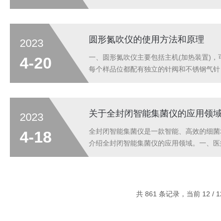
结构通常由喷嘴和压缩气体组成，有两种喷
达一定温度，保持一定的温度，送至干燥器的.
圆形氮吹仪的使用方法和原理
2023
一、圆形氮吹仪主要包括主机(加热装置)
4-20
每个样品位都配有独立的针阀和不锈钢气针
气针高度可上下灵活调节。流量计更直观的
动)采用吹扫捕集技术，可对样品控温加热,将.
关于全封闭智能集菌仪的应用领
2023
全封闭智能集菌仪是一款智能、高效的细菌
4-18
介绍全封闭智能集菌仪的应用领域。一、医
中，全封闭智能集菌仪可以通过智能化的细
测和鉴定细菌，从而制定更加有效的治疗和预
共 861 条记录，当前 12 / 