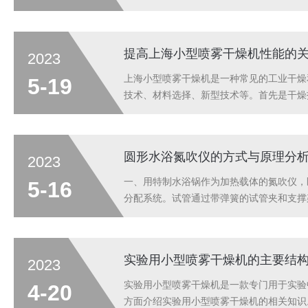
境湿度，温度)。在加热/冷却模块中，空
温器中。这种循环模式确保对样品瓶进行高效冷
提高上海小型喷雾干燥机性能的
2023
上海小型喷雾干燥机是一种常见的工业干燥
5-19
技术、材料选择、新型技术等。首先是干燥
如微波干燥技术、红外辐射干燥技术、真空
是控制技术。现代小型喷雾干燥机的控制系统
圆形水浴氮吹仪的方式与原理分
2023
一、用特制水浴锅作为加热载体的氮吹仪，
5-16
分配系统。试管通过带弹簧的试管夹和支撑
设置、自存8种吹扫方法，调用所需吹扫方
后自动报警并复位到设定高度，方便下次...
实验用小型喷雾干燥机的主要结
2023
实验用小型喷雾干燥机是一款专门用于实验
4-20
方面介绍实验用小型喷雾干燥机的相关知识