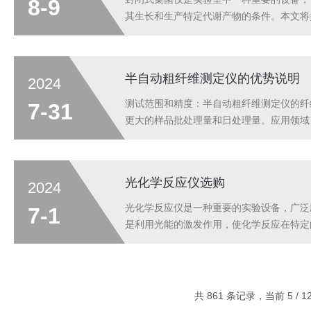
8-9
其生长和生产特定代谢产物的条件。本文将
确控制培养条件如温度、湿度、气体成分和
的生长速度、生物量产出及代谢物种类等，从
半自动粗纤维测定仪的优势说明
2024
测试范围和精度：半自动粗纤维测定仪的纤维测
7-31
更大的样品批处理量和日处理量。应用领域
测食品中的总体、可溶、不溶膳食纤维。全
义设置...
光化学反应仪选购
2024
光化学反应仪是一种重要的实验设备，广泛
7-1
是利用光能的激发作用，使化学反应在特定
精确控制。这种设备可以模拟自然环境下的
等领域。例如，在有机合成中，光化学反应仪
共 861 条记录，当前 5 / 1