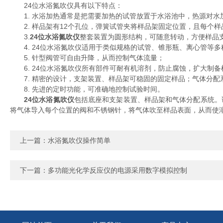
24位水浴氮吹仪具有以下特点：
1. 水浴加热通常是把需要加热的试管放置于水浴池中，热源对水
2. 样品架有12个孔位，弹簧试管夹将样品架固定位置，且每个样
3.
24位水浴氮吹仪
整套装置为圆形结构，可随意转动，方便样品
4. 24位水浴氮吹仪适用于类似规格的试管、锥形瓶、离心管等多
5. 针型阀管可自由升降，从而控制气体流量；
6. 24位水浴氮吹仪所有部件可耐有机溶剂，防止腐蚀，扩大制备
7. 精密的设计，支架装置、样品架可稳固的固定样品；气体分配
8. 先进的定时功能，可准确地控制试验时间。
24位水浴氮吹仪
包括底座和支架装置、样品架和气体分配系统。
将气体导入每个位置的阀和不锈钢针，将气体吹至样品表面，从而使
上一篇：
水浴氮吹仪操作简单
下一篇：
多功能光化学反应仪的电源采用数字模拟控制