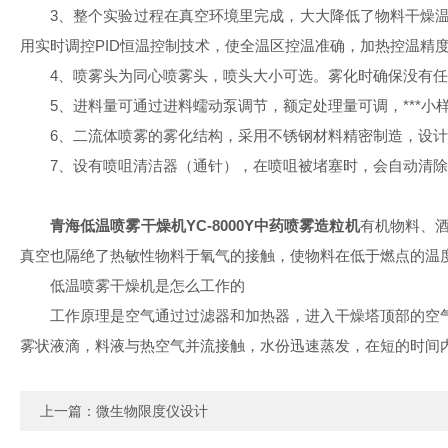
3
、整个实验过程在真空环境里完成，大大降低了物料干燥
用实时调控PID恒温控制技术，使全温区控温准确，加热控温精度
4
、喷雾头为同心喷雾头，喷头大小可选。雾化时确保没有任
5
、进料量可通过进料蠕动泵调节，额定处理量可调，***小样
6
、二流体喷雾的雾化结构，采用不锈钢材料精密制造，设计
7
、设有喷咀清洁器（通针），在喷咀被堵塞时，会自动清除
青海低温喷雾干燥机YC-8000Y中药喷雾造粒机
有机物料、
真空也隔绝了热敏性物料于氧气的接触，使物料在低于燃点的温
低温喷雾干燥机是怎么工作的
工作原理是空气通过过滤器和加热器，进入干燥塔顶部的空
雾状液滴，料液与热空气并流接触，水份迅速蒸发，在短的时间
上一篇：
微生物限度仪设计