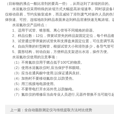
（目标物的沸点一般比溶剂的要高一些），从而达到了浓缩的目的。
水浴氮吹仪采用特殊的浓缩方式大幅提高浓缩速率。同时该设备利
仅移动容易，节约实验室成本，而且减轻了溶剂废气对操作人员的伤
体快速、可控、连续地吹到样品表面来达到样品溶液快速无氧浓缩。
水浴氮吹仪产品特点：
1、适用于试管、锥形瓶、离心管等不同规格的容器。
2、样品位数：12位，弹簧试管夹的样品架固定定位，每个样品
3、试管通过带弹簧的试管夹和支撑盘来固定位置，可任意调节高
4、自由升降的针型阀管，根据试管大小和溶剂多少，各导气管可
5、圆形结构，转动自如，方便样品支架进出水浴，操作方便。
水浴氮吹仪使用的注意事项：
（1）不将氮吹仪用于燃点低于100℃的物质。
（2）使用水浴氮吹仪时,应当保护手和眼睛。
（3）应当在通风橱中使用,以保证通风良好。
（4）加热时不要移动氮吹仪,以防烫伤。
（5）用三线接地电源使用。
（6）不要带电打开水浴外壳,以防触电。
（7）氮吹仪的维修应当由专业人员进行,元器件替换不当可能引
上一篇：
全自动脂肪测定仪与传统提取方法对比优势