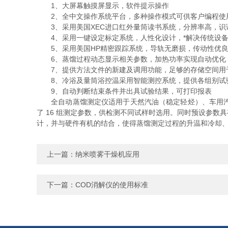
1、大屏幕触摸屏显示，软件提示操作
2、全中文操作系统平台，多种操作模式可供客户编程使
3、采用美国XEC进口红外量筒读书系统，分辨率高，识
4、采用一键设定标定系统，人性化设计，*解决传统设备
5、采用美国HP精密跟踪系统，导轨无磨损，传动性优良，
6、蒸馏过程动态显示相关参数，加热功率实现自动优化
7、提供方法文件的新建及调用功能，足够的存储空间用
8、冷浴及量筒浴控温采用智能测控系统，提供各组别试
9、自动判断结束条件并出具试验结果，可打印报表
全自动蒸馏测定仪适用于天然汽油（稳定轻烃）、车用汽油
了 16 组测定参数，供检测不同试样时选用。同时预设参
计，并与硬件有机的结合，使得蒸馏测定过程的升温和冷却
上一篇：
纳米喷雾干燥机应用
下一篇：
COD消解仪的使用标准