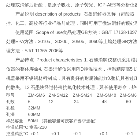
处理或消解后赶酸，是原子吸收、原子荧光、ICP-AES等分析
产品说明 description of products 石
控、化工、高校等行业样品前处理，同时可用于微波消解的预处理
使用范围 Scope of use食品处理GB方法：GB/T 17138-1997、
处理EPA方法：3010a、3020b、3050b、3060等土壤处理GB方法：GB/
理方法：SJ/T 11365-2006等
产品特点 Product characteristics 1. 
仪器的整体寿命4. 石墨消解仪采用PID控温技术，控温精度高
机盖采用不锈钢材料制成，具有良好的耐腐蚀能力9.整机具有过压
的散失。12.石墨块经过特殊抗氧化技术处理，延长使用寿命，炉体孔间温差
型号
ZM-SM6
ZM-SM12
ZM-SM24
ZM-SM48
ZM-SM6
孔数
6
12
24
48
60
孔径
32MM
孔深
60MM
样品容量
50ML（其他容量可按客户要求选配）
控温范围°C
室温-210
控温精度°C
±0.1
±0.1
±0.1
±0.1
±0.1