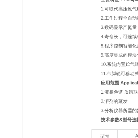
1.可取代高压氮
2.工作过程全自
3.数码显示产氮
4.寿命长，可连
8.程序控制智能
9.高度集成的模
10.系统内置贮
11.带脚轮可移
应用范围 Applicati
1.液相色谱 质谱
2.溶剂的蒸发
3.分析仪器所需的
技术参数&型号选择 Tech
型号
A