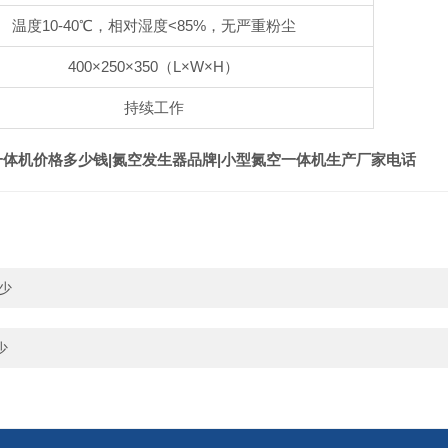
温度10-40℃，相对湿度<85%，无严重粉尘
400×250×350（L×W×H）
持续工作
一体机价格多少钱|氮空发生器品牌|小型氮空一体机生产厂家电话
少
少