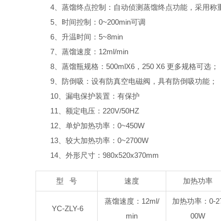
4、蒸馏终点控制：自动侦测蒸馏终点功能，采用称重
5、时间控制：0~200min可调
6、升温时间：5~8min
7、蒸馏速度：12ml/min
8、蒸馏瓶规格：500mlX6，250 X6 更多规格可选；
9、防倒吸：设有防真空电磁阀，具有防倒吸功能；
10、漏电保护装置：有保护
11、额定电压：220V/50HZ
12、单炉加热功率：0~450W
13、较大加热功率：0~2700W
14、外形尺寸：980x520x370mm
型 号
速度
加热功率
蒸馏速度：12ml/
加热功率：0-2
YC-ZLY-6
min
00W