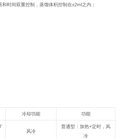
和时间双重控制，蒸馏体积控制在±2ml之内；
冷却功能
功能
7
普通型：加热+定时，风
风冷
冷