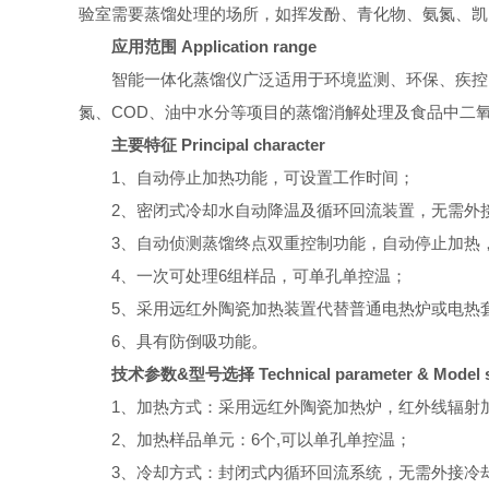
验室需要蒸馏处理的场所，如挥发酚、青化物、氨氮、凯
应用范围 Application range
智能一体化蒸馏仪广泛适用于环境监测、环保、疾控
氮、COD、油中水分等项目的蒸馏消解处理及食品中二
主要特征 Principal character
1、自动停止加热功能，可设置工作时间；
2、密闭式冷却水自动降温及循环回流装置，无需外
3、自动侦测蒸馏终点双重控制功能，自动停止加热，
4、一次可处理6组样品，可单孔单控温；
5、采用远红外陶瓷加热装置代替普通电热炉或电热
6、具有防倒吸功能。
技术参数&型号选择 Technical parameter & Model s
1、加热方式：采用远红外陶瓷加热炉，红外线辐射
2、加热样品单元：6个,可以单孔单控温；
3、冷却方式：封闭式内循环回流系统，无需外接冷