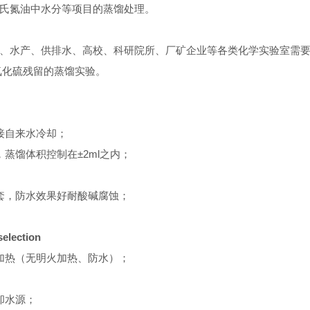
氏氮油中水分等项目的蒸馏处理。
、水产、供排水、高校、科研院所、厂矿企业等各类化学实验室需
氧化硫残留的蒸馏实验。
接自来水冷却；
蒸馏体积控制在±2ml之内；
套，防水效果好耐酸碱腐蚀；
election
加热（无明火加热、防水）；
却水源；