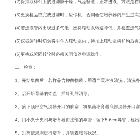
(2)保持取样针上的过滤膜干燥，气流畅通，正常进液。方法是在
(3)更换检品或完成过滤时，应停机，否则会使培养器内产生过高
(4)若进液管内出现过多气泡，应将蠕动泵转速降低，并检查进气
(5)仪器运转时切勿将手伸入蠕动泵内，待扣上蠕动泵柄和钩后再
(6)更换或紧固转轮时必须关闭仪器电源操作。
二、检查：
1、完结集菌后，若样品含抑菌物质，用适当缓冲液清洗，清洗办
2、启开培育基的铝盖，插针孔并消毒。
3、摘下顶部空气滤器开口的胶塞，将集菌培育器底部滤器开口塞
4、用小夹子夹闭与培育器衔接部的导管，留下5-6cm导管，检
5、别离按规则进行培育，并调查培育状况。