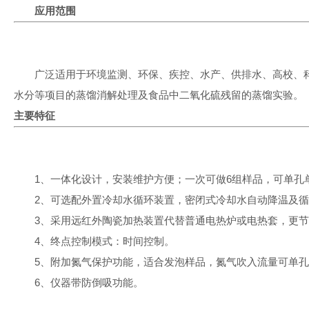
应用范围
广泛适用于环境监测、环保、疾控、水产、供排水、高校、
水分等项目的蒸馏消解处理及食品中二氧化硫残留的蒸馏实验。
主要特征
1
、一体化设计，安装维护方便；一次可做
6
组样品，可单孔
2
、可选配外置冷却水循环装置，密闭式冷却水自动降温及循
3
、采用远红外陶瓷加热装置代替普通电热炉或电热套，更节
4
、终点控制模式：时间控制。
5
、附加氮气保护功能，适合发泡样品，氮气吹入流量可单孔
6
、仪器带防倒吸功能。