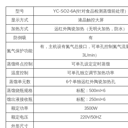
型号
YC-SO2-6A(
针对食品检测蒸馏前处理
显示方式
液晶触控大屏
加热方式
远红外陶瓷加热（无明火加热，防水）
防倒吸
有
有，主机设有氮气总接口，可单孔控制氮气流
氮气保护功能
3L/min
）
蒸馏终点控制
可单孔设定定时蒸馏
温度控制
可单孔独立调节加热功率
蒸馏单元数
6
个单独远红外陶瓷加热孔
蒸馏烧瓶规格
标配：
500ml×6
馏出液接收瓶
标配：
250ml×6
额定功率
3500W
额定电压
220V/50HZ
外形尺寸