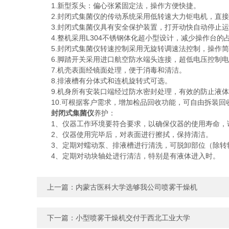
1.新型泵头：偏心张紧固定法，操作方便快捷。
2.封闭式集菌仪的传动系统采用低转速大力钜电机，直接驱
3.封闭式集菌仪具有安全保护装置，打开动快自动停止运
4.整机采用L304不锈钢体化超小型设计，减少操作台的
5.封闭式集菌仪转速控制采用无旋转调速法控制，操作简
6.脚踏开关采用进口航空防水端头连接，超低电压控制电
7.机壳表面经镜面处理，便于消毒和清洁。
8.排液槽有分体式和连机旋转式可选。
9.机身所有安装口端经过防水密封处理，有效的防止液体
10.可根据客户需求，增加检品回收功能，可自由拆装回
封闭式集菌仪
养护：
1、仪器工作环境要符合要求，以确保仪器的使用寿命，
2、仪器使用完毕后，对表面进行擦拭，保持清洁。
3、定期对蠕动泵、排液槽进行清洗，可脱卸部位（除转
4、定期对动块轴处进行清洁，特别是有液体进入时。
上一篇：
内蒙古医科大学选够我公司喷雾干燥机
下一篇：
小型喷雾干燥机交付于西北工业大学