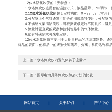
12位水浴氮吹仪的主要特点：
1.水浴氮吹仪选用智能温控方式，液晶显示，PID调节，
2.
12位水浴氮吹仪
的超长定时功能（0～99h59m/常
3.分配室上个气针通道可组合使用或单独使用，分配室的
4.不锈钢支架清洁美观，可根据要求定制不同孔径，满足
5.流量计更直观的观察和控制管路中的气体流量。
6.如有特殊需求可来电定制。
12位水浴氮吹仪主要用于大批量样品的浓缩或制备。通过
样品的表面，使样品中的溶剂快速蒸发、分离，从而达到样
上一篇：
水浴氮吹仪内置气体转子流量计
下一篇：
圆形电动升降氮吹仪加热方法的比较
网站首页
关于我们
产品中心
|
|