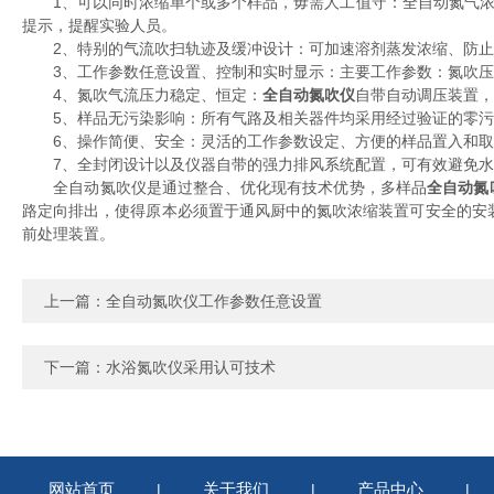
1、可以同时浓缩单个或多个样品，毋需人工值守：全自动氮气浓
提示，提醒实验人员。
2、特别的气流吹扫轨迹及缓冲设计：可加速溶剂蒸发浓缩、防止
3、工作参数任意设置、控制和实时显示：主要工作参数：氮吹压
4、氮吹气流压力稳定、恒定：
全自动氮吹仪
自带自动调压装置，
5、样品无污染影响：所有气路及相关器件均采用经过验证的零污
6、操作简便、安全：灵活的工作参数设定、方便的样品置入和取
7、全封闭设计以及仪器自带的强力排风系统配置，可有效避免水
全自动氮吹仪是通过整合、优化现有技术优势，多样品
全自动氮
路定向排出，使得原本必须置于通风厨中的氮吹浓缩装置可安全的安
前处理装置。
上一篇：
全自动氮吹仪工作参数任意设置
下一篇：
水浴氮吹仪采用认可技术
网站首页
关于我们
产品中心
|
|
|