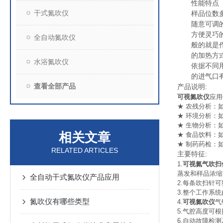
性能特点
干式氮吹仪
样品位数多，
随意可调的高
方便灵巧的通
全自动氮吹仪
般的就是作为
的加热方式采
水浴氮吹仪
依据不同用户
的进气口有0
查看全部产品
产品说明:
可视氮吹仪
应用
★ 农残分析：
★ 环境分析：
★ 生物分析：
相关文章
★ 食品饮料：
★ 制药药检：
RELATED ARTICLES
主要特征:
1.
可视氮气吹扫
蒸发和样品浓缩
全自动干式氮吹仪产品应用
2.每条吹扫针
3.整个工作系
氮吹仪有哪些类型
4.
可视氮吹仪
气
5.气腔高度可
6.自动故障检