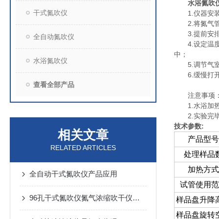
水浴氮吹
干式氮吹仪
1.仪器安装
2.将氮气管
3.提前安排
全自动氮吹仪
4.设定温度
中；
水浴氮吹仪
5.调节气室
6.缓慢打开
查看全部产品
注意事项
1.水浴加热
2.实验完毕
:
技术参数
相关文章
产品型号
RELATED ARTICLES
处理样品
加热方式
全自动干式氮吹仪产品应用
试管使用范
96孔干式氮吹仪氮气浓缩吹干仪技术参数
样品盘升降
样品盘旋转